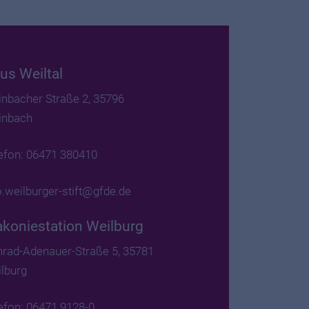
us Weiltal
nbacher Straße 2, 35796
inbach
efon: 06471 380410
o.weilburger-stift@gfde.de
akoniestation Weilburg
rad-Adenauer-Straße 5, 35781
lburg
efon: 06471 9128-0