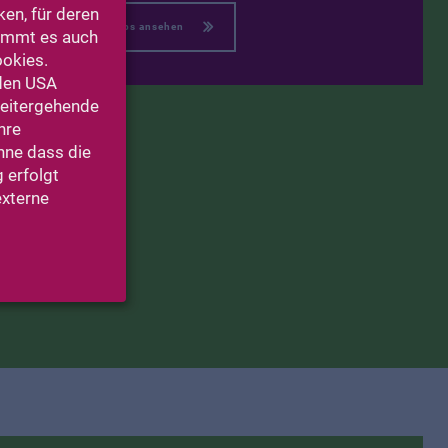
en, für deren
auf Google Maps ansehen
kommt es auch
ookies.
 den USA
Weitergehende
hre
ohne dass die
 erfolgt
externe