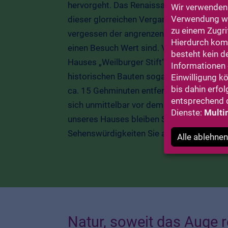
hervorgeht. Das Renaissance Schloss Weilb
Wir verwenden 
Verwendung wir
dieser glorreichen Vergangenheit und präg
zu einem Zugri
vergessen der angrenzende Schlosspark s
Hierdurch komm
einen Besuch Wert sind. Von einigen Zim
besteht kein d
Hauses „Weilburger Stift“, das an der Frey
Informationen e
historischen Bauten sogar ganz bequem v
Einwilligung k
bis dahin erfol
ca. 15 Gehminuten entfernt. Schneller geh
entsprechend d
sich unmittelbar vor dem „Weilburger Stif
Dienste:
Multi
unseres Hauses bleiben Sie mobil und kön
Sehenswürdigkeiten Sie als nächste besu
Alle ablehnen
Natur, soweit das Auge r