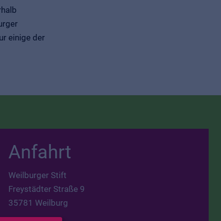
rhalb
urger
r einige der
Anfahrt
Weilburger Stift
Freystädter Straße 9
35781 Weilburg