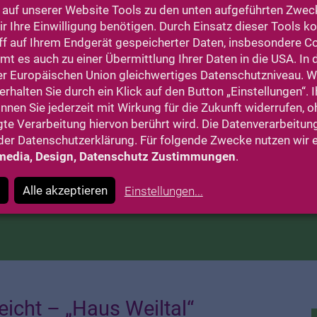
urg, ein beliebtes Reiseziel, zeugt von
auf unserer Website Tools zu den unten aufgeführten Zweck
 Ihre Einwilligung benötigen. Durch Einsatz dieser Tools 
t noch heute das Stadtbild. Nicht zu
ff auf Ihrem Endgerät gespeicherter Daten, insbesondere C
owie die Schlosskirche, die immer wieder
t es auch zu einer Übermittlung Ihrer Daten in die USA. In
mern und dem Aufenthaltsbereich unseres
er Europäischen Union gleichwertiges Datenschutzniveau. 
städter Straße liegt, können Sie diese
rhalten Sie durch ein Klick auf den Button „Einstellungen“. I
on oben betrachten. Das Stadtzentrum ist
önnen Sie jederzeit mit Wirkung für die Zukunft widerrufen, 
gte Verarbeitung hiervon berührt wird. Die Datenverarbeitung
t es mit dem City-Bus, dessen Haltestelle
er Datenschutzerklärung. Für folgende Zwecke nutzen wir 
t“ befindet. So oder so, als Bewohner
media, Design, Datenschutz Zustimmungen
.
nen selbst entscheiden, welche der vielen
chen wollen.
Alle akzeptieren
Einstellungen
...
eicht – „Haus Weiltal“