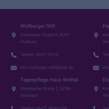
Weilburger Stift
Ha
Freystädter Straße 9, 35781
Wei
Weilburg
We
Telefon: 06471 913-0
Tel
info.weilburger-stift@gfde.de
inf
Tagespflege Haus Weiltal
Di
Weinbacher Straße 2, 35796
Kon
Weinbach
Wei
Telefon: 06471 38041-234
Tel