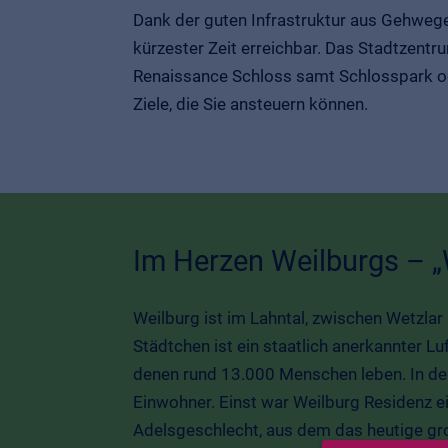
Dank der guten Infrastruktur aus Gehwege
kürzester Zeit erreichbar. Das Stadtzentr
Renaissance Schloss samt Schlosspark ode
Ziele, die Sie ansteuern können.
Im Herzen Weilburgs – „W
Weilburg ist im Lahntal, zwischen Wetzlar
Städtchen ist ein staatlich anerkannter Luf
denen rund 13.000 Menschen leben. In der
Einwohner. Einst war Weilburg Residenz
Adelsgeschlecht, aus dem das heutige g