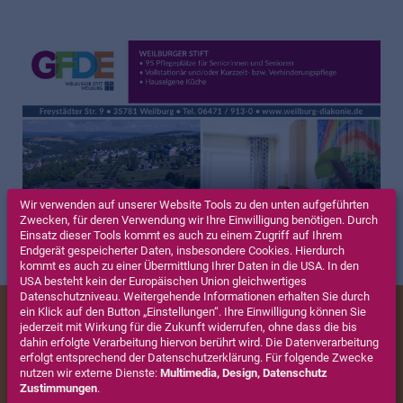
Wir verwenden auf unserer Website Tools zu den unten aufgeführten
Zwecken, für deren Verwendung wir Ihre Einwilligung benötigen. Durch
Einsatz dieser Tools kommt es auch zu einem Zugriff auf Ihrem
Endgerät gespeicherter Daten, insbesondere Cookies. Hierdurch
kommt es auch zu einer Übermittlung Ihrer Daten in die USA. In den
USA besteht kein der Europäischen Union gleichwertiges
Datenschutzniveau. Weitergehende Informationen erhalten Sie durch
„4 Säulen“ der GFDE Weilburg
ein Klick auf den Button „Einstellungen“. Ihre Einwilligung können Sie
jederzeit mit Wirkung für die Zukunft widerrufen, ohne dass die bis
dahin erfolgte Verarbeitung hiervon berührt wird. Die Datenverarbeitung
erfolgt entsprechend der Datenschutzerklärung. Für folgende Zwecke
In unseren Häusern „Weilburger Stift“ und „Haus Weiltal“
nutzen wir externe Dienste:
Multimedia, Design, Datenschutz
bieten wir alles an, was eine moderne Altenpflege
Zustimmungen
.