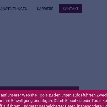
ERANSTALTUNGEN
KARRIERE
KONTAKT
auf unserer Website Tools zu den unten aufgeführten Zweck
 Ihre Einwilligung benötigen. Durch Einsatz dieser Tools 
us Weiltal
ff auf Ihrem Endgerät gespeicherter Daten, insbesondere C