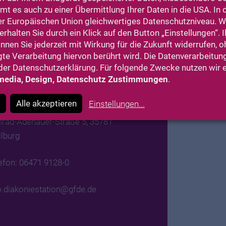
t es auch zu einer Übermittlung Ihrer Daten in die USA. In
nbacher Straße 2, 35796
er Europäischen Union gleichwertiges Datenschutzniveau. 
inbach
rhalten Sie durch ein Klick auf den Button „Einstellungen“. I
önnen Sie jederzeit mit Wirkung für die Zukunft widerrufen, 
efon: 06471 380410
gte Verarbeitung hiervon berührt wird. Die Datenverarbeitung
er Datenschutzerklärung. Für folgende Zwecke nutzen wir 
o.weilburger-stift@gfde.de
media, Design, Datenschutz Zustimmungen
.
akoniestation Weilburg
Alle akzeptieren
Einstellungen
...
rad-Adenauer-Straße 5, 35781
lburg
efon: 06471 9128-0
o.diakoniestation@gfde.de